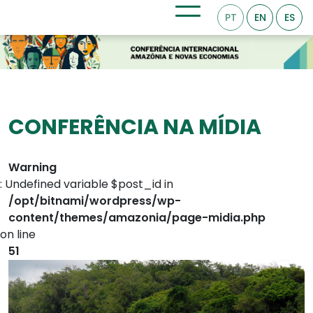
PT
EN
ES
CONFERÊNCIA NA MÍDIA
Warning
: Undefined variable $post_id in
/opt/bitnami/wordpress/wp-
content/themes/amazonia/page-midia.php
on line
51