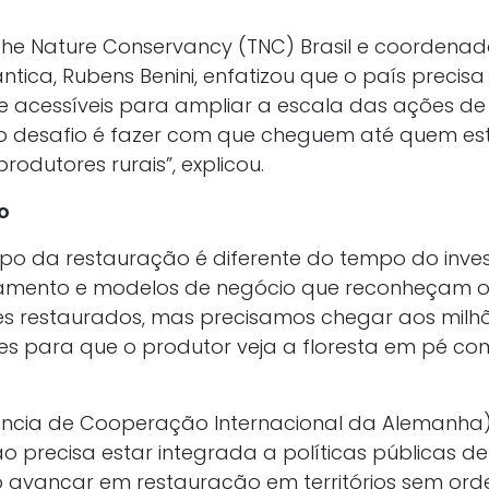
 The Nature Conservancy (TNC) Brasil e coordenad
tica, Rubens Benini, enfatizou que o país preci
 e acessíveis para ampliar a escala das ações de
 o desafio é fazer com que cheguem até quem está 
odutores rurais”, explicou.
o
po da restauração é diferente do tempo do invest
jamento e modelos de negócio que reconheçam o 
es restaurados, mas precisamos chegar aos milhõ
s para que o produtor veja a floresta em pé c
ncia de Cooperação Internacional da Alemanha)
 precisa estar integrada a políticas públicas de
 avançar em restauração em territórios sem orde