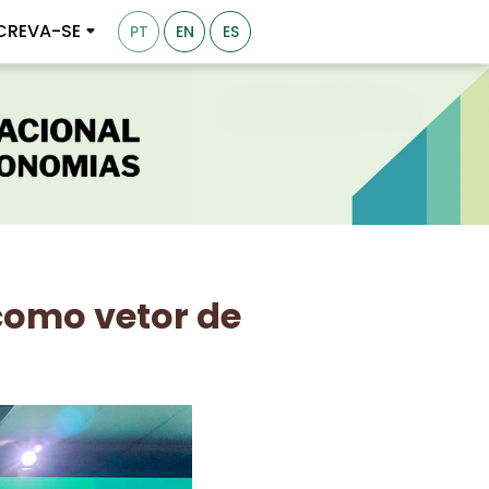
CREVA-SE
PT
EN
ES
como vetor de