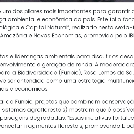
 um dos pilares mais importantes para garantir 
a ambiental e econômica do país. Este foi o foco
lógica e Capital Natural”, realizado nesta sexta-fe
l Amazônia e Novas Economias, promovida pelo IB
stas e lideranças ambientais para discutir os des
senvolvimento e geração de renda. A moderadora 
 para a Biodiversidade (Funbio), Rosa Lemos de S
e ser entendida como uma estratégia multifuncio
iais e econômicos.
al do Funbio, projetos que combinam conservaçã
istemas agroflorestais) mostram que é possível 
aisagens degradadas. “Essas iniciativas fortale
conectar fragmentos florestais, promovendo bio